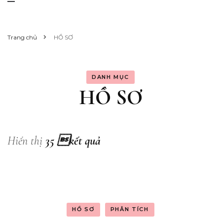
Trang chủ
HỒ SƠ
DANH MỤC
HỒ SƠ
Hiển thị
35 kết quả
HỒ SƠ
PHÂN TÍCH