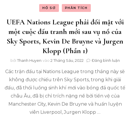
nổ
của
HỒ SƠ
PHÂN TÍCH
Sky
Sport
UEFA Nations League phải đối mặt với
Kevi
một cuộc đấu tranh mới sau vụ nổ của
De
Bruy
Sky Sports, Kevin De Bruyne và Jurgen
và
Klopp (Phần 1)
Jurg
Klop
tron
(Phầ
bởi
Thanh Huyen
vào
2 Tháng Sáu, 2022
Đăng bình luận
UEF
2)
Các trận đấu tại Nations League trong tháng này sẽ
Nati
Leag
không được chiếu trên Sky Sports, trong khi giải
phải
đấu, đã thổi luồng sinh khí mới vào bóng đá quốc tế
đối
mặt
châu Âu, đã bị chỉ trích nặng nề bởi tiền vệ của
với
Manchester City, Kevin De Bruyne và huấn luyện
một
viên Liverpool, Jurgen Klopp …
cuộc
đấu
tranh
mới