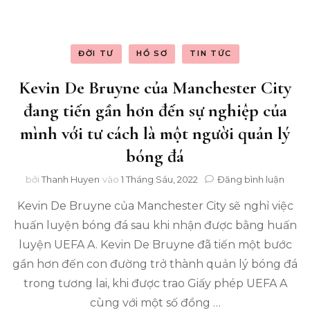
sau
vụ
nổ
của
ĐỜI TƯ
HỒ SƠ
TIN TỨC
Sky
Sport
Kevin De Bruyne của Manchester City
Kevi
đang tiến gần hơn đến sự nghiệp của
De
Bruy
mình với tư cách là một người quản lý
và
bóng đá
Jurg
Klop
tron
(Phầ
bởi
Thanh Huyen
vào
1 Tháng Sáu, 2022
Đăng bình luận
Kevi
1)
Kevin De Bruyne của Manchester City sẽ nghỉ việc
De
Bruy
huấn luyện bóng đá sau khi nhận được bằng huấn
của
luyện UEFA A. Kevin De Bruyne đã tiến một bước
Manc
City
gần hơn đến con đường trở thành quản lý bóng đá
đang
trong tương lai, khi được trao Giấy phép UEFA A
tiến
cùng với một số đồng …
gần