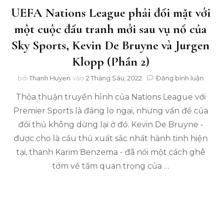
UEFA Nations League phải đối mặt với
một cuộc đấu tranh mới sau vụ nổ của
Sky Sports, Kevin De Bruyne và Jurgen
Klopp (Phần 2)
tron
bởi
Thanh Huyen
vào
2 Tháng Sáu, 2022
Đăng bình luận
UEF
Thỏa thuận truyền hình của Nations League với
Nati
Leag
Premier Sports là đáng lo ngại, nhưng vấn đề của
phải
đối thủ không dừng lại ở đó. Kevin De Bruyne -
đối
mặt
được cho là cầu thủ xuất sắc nhất hành tinh hiện
với
tại, thanh Karim Benzema - đã nói một cách ghê
một
tởm về tầm quan trọng của …
cuộc
đấu
tranh
mới
sau
vụ