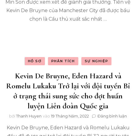
lập
Min Son được xem xét để giành giải thưởng. Tiền vệ
côn
Kevin De Bruyne của Manchester City đã được bầu
của
chọn là Cầu thủ xuất sắc nhất …
Ma
City
đã
giú
Mo
Sala
già
giải
HỒ SƠ
PHÂN TÍCH
SỰ NGHIỆP
Cầu
thủ
Kevin De Bruyne, Eden Hazard và
xuất
Romelu Lukaku Trở lại với đội tuyển Bỉ
sắc
nhấ
ở trạng thái sung sức cho đợt huấn
Pre
luyện Liên đoàn Quốc gia
Lea
(Ph
tro
1)
bởi
Thanh Huyen
vào
19 Tháng Năm, 2022
Đăng bình luận
Kev
Kevin De Bruyne, Eden Hazard và Romelu Lukaku
De
Bruy