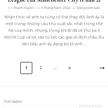
tron
bởi
Thanh Huyen
vào
5 Tháng Năm, 2022
Đăng bình luận
Kevi
Nhận thức về anh ta cũng có thể thay đổi. Anh ấy là
De
Bru
một trong những cầu thủ xuất sắc nhất trong thế
nắm
hệ của mình, nhưng trong khi Bỉ đã về thứ ba ở
giữ
chìa
World Cup và lọt vào tứ kết các giải vô địch châu Âu
khó
liên tiếp, anh ấy đang bỏ lỡ vinh …
để
thay
đổi
câu
Điều
chu
Trang
1
Trang
2
…
Trang
4
về
hướng
Cha
bài
Lea
của
viết
Man
City
(Ph
Tìm kiếm
2)