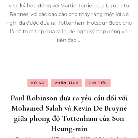
Quố
ra
việc ký hợp đồng với Martin Terrier của Ligue 1 từ
gia
lời
Rennes, với các báo cáo cho thấy rằng một lời đề
đề
ngh
nghị đã được đưa ra. Tottenham Hotspur được cho
cho
là đã trực tiếp đưa ra lời đề nghị ký hợp đồng với
ngôi
tiền đạo …
sao
Lig
1
mà
khô
phải
Kev
De
HỒ SƠ
PHÂN TÍCH
TIN TỨC
Bru
Paul Robinson đưa ra yêu cầu đối với
Mohamed Salah và Kevin De Bruyne
giữa phong độ Tottenham của Son
Heung-min