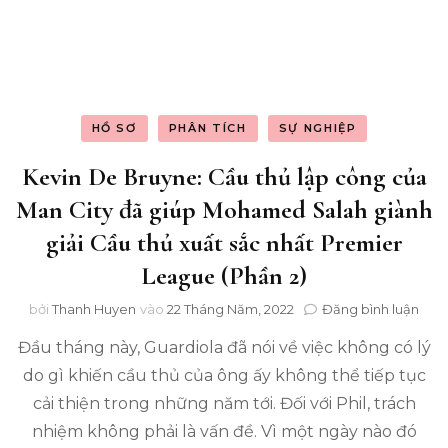
hơn
đến
sự
nghi
của
mình
với
HỒ SƠ
PHÂN TÍCH
SỰ NGHIỆP
tư
cách
Kevin De Bruyne: Cầu thủ lập công của
là
Man City đã giúp Mohamed Salah giành
một
ngườ
giải Cầu thủ xuất sắc nhất Premier
quản
League (Phần 2)
lý
bóng
tro
đá
bởi
Thanh Huyen
vào
22 Tháng Năm, 2022
Đăng bình luận
Kev
Đầu tháng này, Guardiola đã nói về việc không có lý
De
Bru
do gì khiến cầu thủ của ông ấy không thể tiếp tục
Cầu
cải thiện trong những năm tới. Đối với Phil, trách
thủ
lập
nhiệm không phải là vấn đề. Vì một ngày nào đó