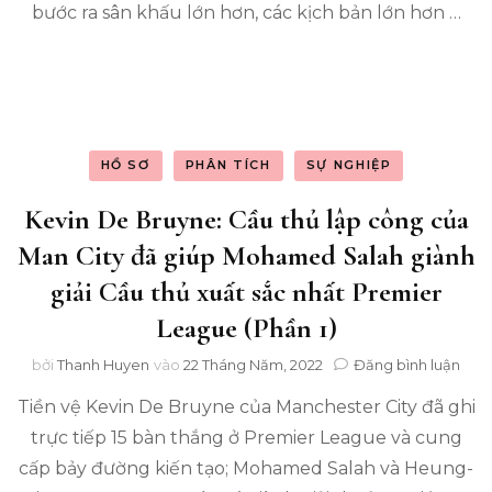
côn
bước ra sân khấu lớn hơn, các kịch bản lớn hơn …
của
Ma
City
đã
giú
Mo
Sala
HỒ SƠ
PHÂN TÍCH
SỰ NGHIỆP
già
giải
Kevin De Bruyne: Cầu thủ lập công của
Cầu
thủ
Man City đã giúp Mohamed Salah giành
xuất
giải Cầu thủ xuất sắc nhất Premier
sắc
nhấ
League (Phần 1)
Pre
Lea
tro
bởi
Thanh Huyen
vào
22 Tháng Năm, 2022
Đăng bình luận
(Ph
Kev
2)
Tiền vệ Kevin De Bruyne của Manchester City đã ghi
De
Bru
trực tiếp 15 bàn thắng ở Premier League và cung
Cầu
cấp bảy đường kiến ​​tạo; Mohamed Salah và Heung-
thủ