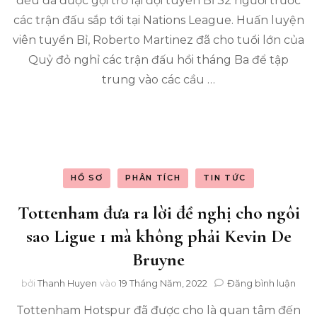
đều đã được gọi trở lại đội tuyển Bỉ 32 người trước
Ede
các trận đấu sắp tới tại Nations League. Huấn luyện
Haz
và
viên tuyển Bỉ, Roberto Martinez đã cho tuổi lớn của
Rom
Quỷ đỏ nghỉ các trận đấu hồi tháng Ba để tập
Luk
trung vào các cầu …
Trở
lại
với
đội
tuy
Bỉ
ở
trạn
HỒ SƠ
PHÂN TÍCH
TIN TỨC
thái
sun
Tottenham đưa ra lời đề nghị cho ngôi
sức
sao Ligue 1 mà không phải Kevin De
cho
đợt
Bruyne
huấ
luyệ
tro
bởi
Thanh Huyen
vào
19 Tháng Năm, 2022
Đăng bình luận
Liên
Tot
đoà
Tottenham Hotspur đã được cho là quan tâm đến
đưa