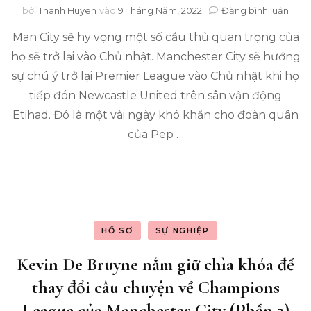
tron
bởi
Thanh Huyen
vào
9 Tháng Năm, 2022
Đăng bình luận
De
Man City sẽ hy vọng một số cầu thủ quan trọng của
Bruy
Walk
họ sẽ trở lại vào Chủ nhật. Manchester City sẽ hướng
Ston
sự chú ý trở lại Premier League vào Chủ nhật khi họ
-
Tin
tiếp đón Newcastle United trên sân vận động
tức
Etihad. Đó là một vài ngày khó khăn cho đoàn quân
chấ
của Pep …
thư
của
Man
City
HỒ SƠ
SỰ NGHIỆP
Kevin De Bruyne nắm giữ chìa khóa để
thay đổi câu chuyện về Champions
League của Manchester City (Phần 2)