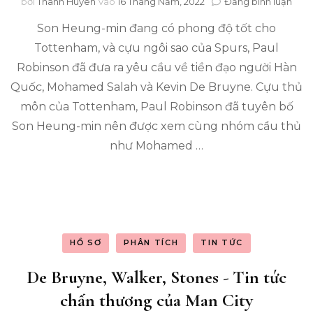
tro
bởi
Thanh Huyen
vào
16 Tháng Năm, 2022
Đăng bình luận
Paul
Son Heung-min đang có phong độ tốt cho
Rob
đưa
Tottenham, và cựu ngôi sao của Spurs, Paul
ra
Robinson đã đưa ra yêu cầu về tiền đạo người Hàn
yêu
cầu
Quốc, Mohamed Salah và Kevin De Bruyne. Cựu thủ
đối
môn của Tottenham, Paul Robinson đã tuyên bố
với
Son Heung-min nên được xem cùng nhóm cầu thủ
Mo
Sala
như Mohamed …
và
Kev
De
Bru
giữa
pho
độ
HỒ SƠ
PHÂN TÍCH
TIN TỨC
Tot
của
De Bruyne, Walker, Stones - Tin tức
Son
Heu
chấn thương của Man City
min